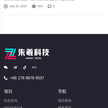
种"电子杨威"的无力感，是否也正困扰着你？别担心，这
July 31, 2025
853
0
份专治夏日游戏荒的片单，将重新点燃你的游戏激情！
+86 178 9678 9537
项目
导航
信息咨询
项目案例
VI/UI/UE/UX
服务项目