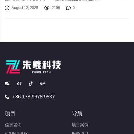
而来——AI手机。2024年，被业内广泛认为是“AI手
August 12, 2025
2109
0
机元年”。各大品牌纷纷亮剑，将强大的AI能力从云
端直接“塞进”你的口袋。那么，这些打着“AI”旗号的
新机，究竟是真智能，还是新噱头？它们又能为我们
的日常使用带来哪些实实在在的改变？让我们一探究
竟。
+86 178 9678 9537
项目
导航
信息咨询
项目案例
VI/UI/UE/UX
服务项目