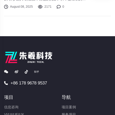
藓，空气中弥漫着雨后泥土的芬芳和远处未知花朵的
August 08, 2025
2171
0
奇异甜香。抬头望去，高耸入云的遗迹尖塔刺破云
层，其上流转着神秘的光纹；远方的地平线上，悬浮
岛屿静静漂浮，瀑布如银链般垂落，坠入下方翻腾的
云雾海洋……欢迎来到《幻境旅人》，一个等待你用
足迹丈量、用心跳感受的壮丽开放世界！
+86 178 9678 9537
项目
导航
信息咨询
项目案例
VI/UI/UE/UX
服务项目