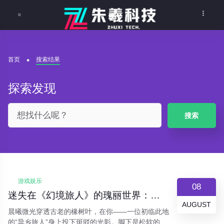
首页
搜索结果
探索发现
搜索
游戏娱乐
08
迷失在《幻境旅人》的瑰丽世界：一场关于自由、探索与星尘共鸣的沉浸式冒险
AUGUST
晨曦微光穿透古老的橡树叶，在你——一位初临此地
的“异乡旅人”身上投下斑驳的光影。脚下是松软的苔