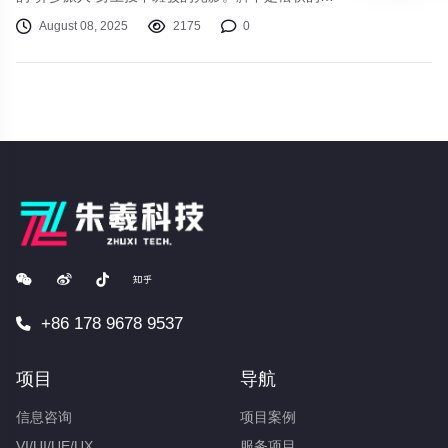
藓，空气中弥漫着雨后泥土的芬芳和远处未知花朵的
August 08, 2025
2175
0
奇异甜香。抬头望去，高耸入云的遗迹尖塔刺破云
层，其上流转着神秘的光纹；远方的地平线上，悬浮
岛屿静静漂浮，瀑布如银链般垂落，坠入下方翻腾的
云雾海洋……欢迎来到《幻境旅人》，一个等待你用
足迹丈量、用心跳感受的壮丽开放世界！
+86 178 9678 9537
项目
导航
信息咨询
项目案例
VI/UI/UE/UX
服务项目