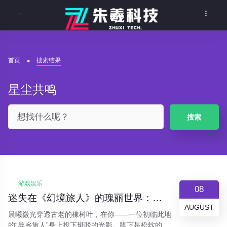
首页
搜索结果
星尘共鸣
搜索
游戏娱乐
08
迷失在《幻境旅人》的瑰丽世界：一场关于自由、探索与星尘共鸣的沉浸式冒险
AUGUST
晨曦微光穿透古老的橡树叶，在你——一位初临此地
的“异乡旅人”身上投下斑驳的光影。脚下是松软的苔