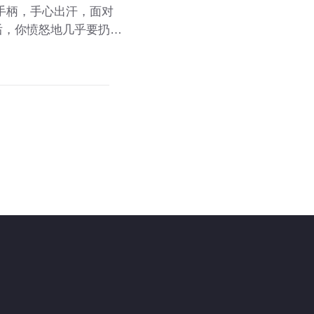
手柄，手心出汗，面对
后，你愤怒地几乎要扔下
就最后一次”。这种“受
ke）的核心魅力。