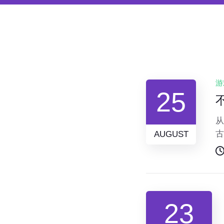
游
25
从
古
AUGUST
背
在
23