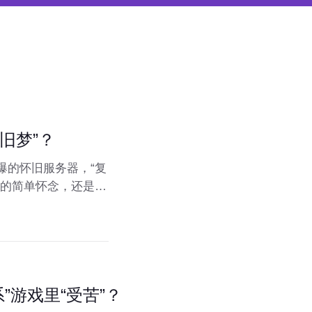
旧梦”？
爆的怀旧服务器，“复
光的简单怀念，还是其
旧风潮背后的魅力所
”游戏里“受苦”？