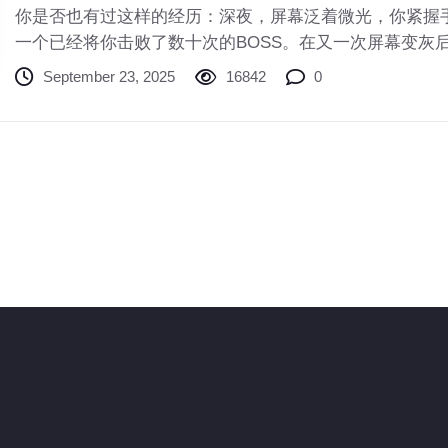
你是否也有过这样的经历：深夜，屏幕泛着微光，你紧握
一个已经将你击败了数十次的BOSS。在又一次屏幕变灰
手柄，但深呼吸几下，你又按下了“复活”键，心中默念：“
September 23, 2025
16842
0
苦”体验，正是近年来风靡游戏圈的“魂系游戏”（Souls-li