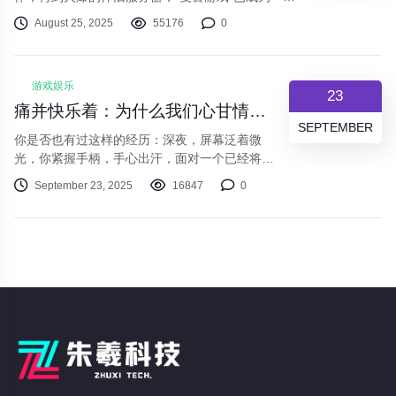
不可忽视的潮流。这仅仅是我们对过去时光的简单怀
August 25, 2025
55176
0
念，还是其背后隐藏着更深层的心理需求与文化逻
辑？本文将探讨游戏怀旧风潮背后的魅力所在。
游戏娱乐
23
痛并快乐着：为什么我们心甘情愿在“魂系”游戏里“受苦”？
SEPTEMBER
你是否也有过这样的经历：深夜，屏幕泛着微
光，你紧握手柄，手心出汗，面对一个已经将你
击败了数十次的BOSS。在又一次屏幕变灰后，
September 23, 2025
16847
0
你愤怒地几乎要扔下手柄，但深呼吸几下，你又
按下了“复活”键，心中默念：“就最后一次”。这
种“受苦”体验，正是近年来风靡游戏圈的“魂系游
戏”（Souls-like）的核心魅力。