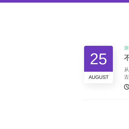
游
25
从
古
AUGUST
背
在