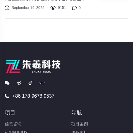
眠、浅睡、多梦、早醒……这些睡眠问题不仅让
September 19, 2025
9151
0
人白天疲惫不堪，更是埋下了多种健康隐患。睡
眠不仅是身体的休息，更是大脑修复、记忆巩
固、激素调节的关键过程。本文将带您深入探究
睡眠的奥秘，并提供实用策略，助您重获婴儿般
的安稳睡眠。
+86 178 9678 9537
项目
导航
信息咨询
项目案例
VI/UI/UE/UX
服务项目