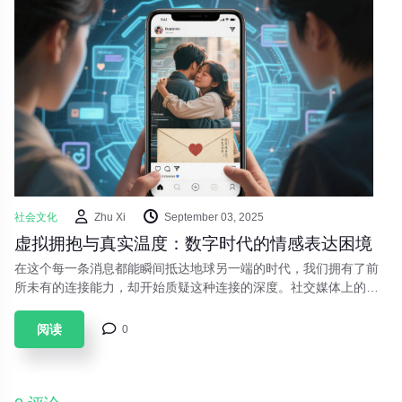
社会文化
Zhu Xi
September 03, 2025
虚拟拥抱与真实温度：数字时代的情感表达困境
在这个每一条消息都能瞬间抵达地球另一端的时代，我们拥有了前
所未有的连接能力，却开始质疑这种连接的深度。社交媒体上的点
赞、表情包的狂欢、即时通讯中的简短回复，构成了当代人情感表
达的新图景。当我们用“哈哈哈”代替开怀大笑，用爱心表情替代真
阅读
0
实关怀，一种新型的社会文化现象正在形成——情感表达的数字化
异化。数字交流的高效性无可否认。一条微信可以代替一封书信，
一个视频通话可以跨越千山万水。但当我们沉迷于这种高