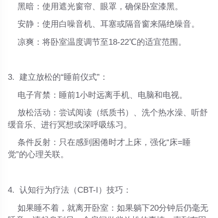
黑暗
：使用遮光窗帘、眼罩，确保卧室漆黑。
安静
：使用白噪音机、耳塞或隔音窗来隔绝噪音。
凉爽
：将卧室温度调节至18-22℃的适宜范围。
3. 建立放松的“睡前仪式”
：
电子宵禁
：睡前1小时远离手机、电脑和电视。
放松活动
：尝试阅读（纸质书）、洗个热水澡、听舒
缓音乐、进行冥想或深呼吸练习。
条件反射
：只在感到困倦时才上床，强化“床=睡
觉”的心理关联。
4. 认知行为疗法（CBT-I）技巧
：
如果睡不着，就离开卧室
：如果躺下20分钟后仍毫无