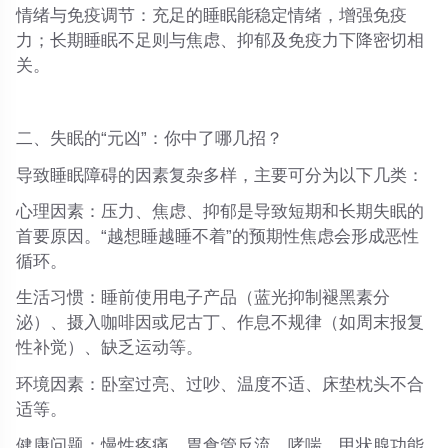
情绪与免疫调节
：充足的睡眠能稳定情绪，增强免疫
力；长期睡眠不足则与焦虑、抑郁及免疫力下降密切相
关。
二、失眠的“元凶”：你中了哪几招？
导致睡眠障碍的因素复杂多样，主要可分为以下几类：
心理因素
：压力、焦虑、抑郁是导致短期和长期失眠的
首要原因。“越想睡越睡不着”的预期性焦虑会形成恶性
循环。
生活习惯
：睡前使用电子产品（蓝光抑制褪黑素分
泌）、摄入咖啡因或尼古丁、作息不规律（如周末报复
性补觉）、缺乏运动等。
环境因素
：卧室过亮、过吵、温度不适、床垫枕头不合
适等。
健康问题
：慢性疼痛、胃食管反流、哮喘、甲状腺功能