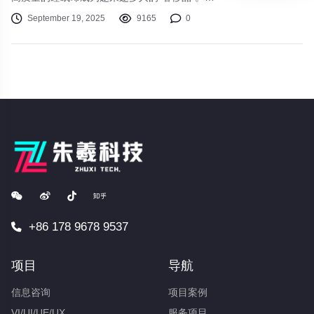
眠、浅睡、多梦、早醒……这些睡眠问题不仅让
September 19, 2025
9165
0
人白天疲惫不堪，更是埋下了多种健康隐患。睡
眠不仅是身体的休息，更是大脑修复、记忆巩
固、激素调节的关键过程。本文将带您深入探究
睡眠的奥秘，并提供实用策略，助您重获婴儿般
的安稳睡眠。
+86 178 9678 9537
项目
导航
信息咨询
项目案例
VI/UI/UE/UX
服务项目