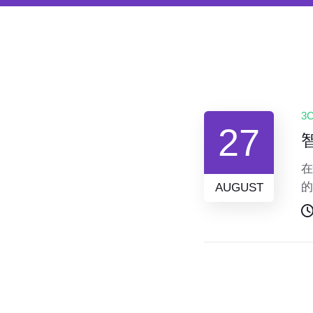
3
27
在
的
AUGUST
变
势