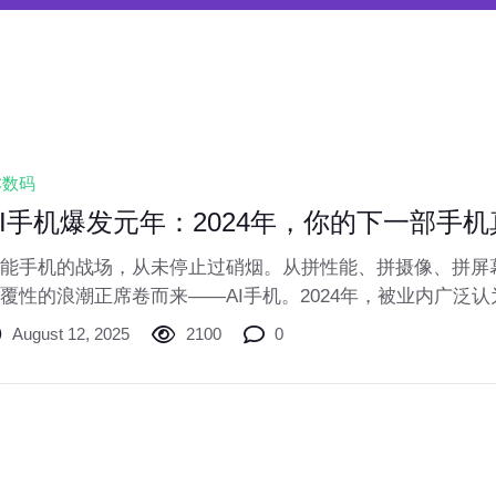
C数码
AI手机爆发元年：2024年，你的下一部手机
能手机的战场，从未停止过硝烟。从拼性能、拼摄像、拼屏
覆性的浪潮正席卷而来——AI手机。2024年，被业内广泛认为
牌纷纷亮剑，将强大的AI能力从云端直接“塞进”你的口袋。那
August 12, 2025
2100
0
新机，究竟是真智能，还是新噱头？它们又能为我们的日常
改变？让我们一探究竟。