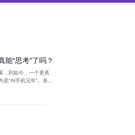
真能“思考”了吗？
幕，到如今，一个更具
是“AI手机元年”。各大
么，这些打着“AI”旗号
使用带来哪些实实在在