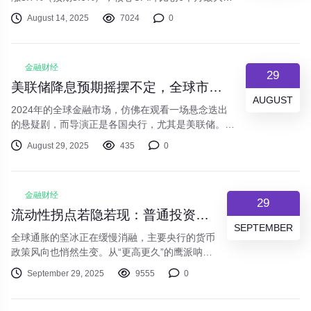
幅。数据公布后，美联储11月降息概率骤降至20%
August 14, 2025
7024
0
以下，美元指数跳涨0.8%，黄金单日暴跌2.3%，美
股三大股指集体收跌。
金融财经
29
美联储降息预期摇摆不定，全球市场迎来“数据依赖型”博弈新阶段
AUGUST
2024年的全球金融市场，仿佛在观看一场悬念迭出
的悬疑剧，而导演正是各国央行，尤其是美联储。年
初市场普遍期待的“降息狂欢”并未如期而至，取而代
August 29, 2025
435
0
之的是一场基于经济数据的、寸土必争的“拉锯战”。
我们正处在一个典型的“数据依赖型”市场中，每一项
CPI、非农就业报告和GDP数据的发布，都可能瞬间
金融财经
改变市场的交易逻辑和资产价格走向。
29
流动性拐点若隐若现：普通投资者的“钱袋子”该如何布局？
SEPTEMBER
全球通胀的坚冰正在缓慢消融，主要央行的货币
政策风向也悄然生变。从“更高更久”的鹰派呐
喊，到对降息时点的谨慎博弈，我们似乎正站在
September 29, 2025
9555
0
一个流动性周期转换的十字路口。这对每一位投
资者的“钱袋子”意味着什么？又该如何未雨绸
缪，调整资产配置的航向？