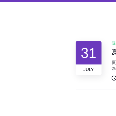
游
31
夏
游
JULY
这