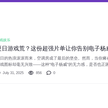
戏娱乐
夏日游戏荒？这份超强片单让你告别电子杨
日的热浪滚滚而来，空调房成了最后的堡垒。然而，当你瘫
戏图标却毫无兴致——这种"电子杨威"的无力感，是否也正
份专治夏日游戏荒的片单，将重新点燃你的游戏激情！
July 31, 2025
856
0