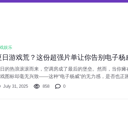
戏娱乐
夏日游戏荒？这份超强片单让你告别电子杨
日的热浪滚滚而来，空调房成了最后的堡垒。然而，当你瘫
戏图标却毫无兴致——这种"电子杨威"的无力感，是否也正
份专治夏日游戏荒的片单，将重新点燃你的游戏激情！
July 31, 2025
858
0