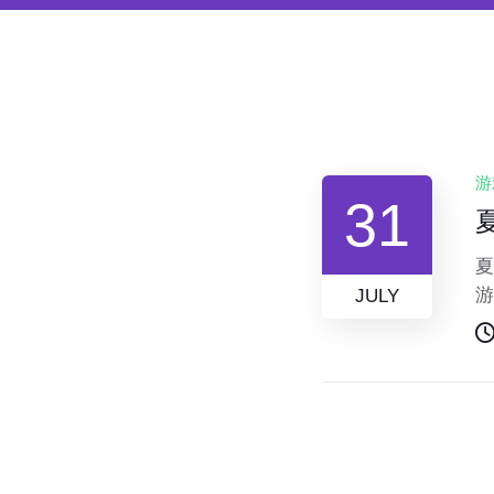
游
31
夏
游
JULY
这