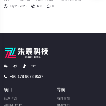
会的真实一幕。“帮我点一杯元神AI咖啡”，简单的语音指
July 28, 2025
690
0
令后，不到一分钟，机器人就将定制咖啡送到了车旁。
这一幕发生在今年世界人工智能大会的展区现场。展会
规模空前，7万平方米的展览空间汇聚了800余家科技企
业，超过50%来自上海市外及国际展商。
+86 178 9678 9537
项目
导航
信息咨询
项目案例
VI/UI/UE/UX
服务项目