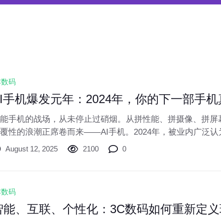
C数码
AI手机爆发元年：2024年，你的下一部手机
能手机的战场，从未停止过硝烟。从拼性能、拼摄像、拼屏
覆性的浪潮正席卷而来——AI手机。2024年，被业内广泛认为
牌纷纷亮剑，将强大的AI能力从云端直接“塞进”你的口袋。那
August 12, 2025
2100
0
新机，究竟是真智能，还是新噱头？它们又能为我们的日常
改变？让我们一探究竟。
C数码
智能、互联、个性化：3C数码如何重新定义