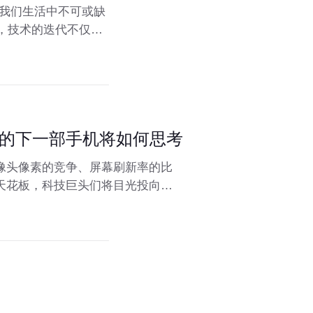
为我们生活中不可或缺
，技术的迭代不仅改
C数码领域的最新趋
你的下一部手机将如何思考
像头像素的竞争、屏幕刷新率的比
天花板，科技巨头们将目光投向了
元年”，各大品牌纷纷亮出AI底牌。这
来哪些颠覆性改变？它是否只是营