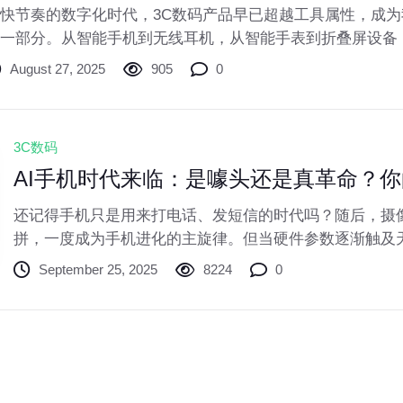
快节奏的数字化时代，3C数码产品早已超越工具属性，成
一部分。从智能手机到无线耳机，从智能手表到折叠屏设备
了我们的使用习惯，更重塑了生活方式。本文将探讨当前3
August 27, 2025
905
0
，并为你提供实用选购建议。
3C数码
AI手机时代来临：是噱头还是真革命？
还记得手机只是用来打电话、发短信的时代吗？随后，摄
拼，一度成为手机进化的主旋律。但当硬件参数逐渐触及
下一个战场——**人工智能**。2024年，被称为“AI手机
September 25, 2025
8224
0
场由大模型驱动的手机革命，究竟能为我们的日常生活带
销噱头，还是真的会重塑我们与设备的交互方式？