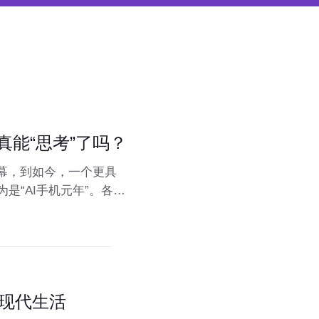
真能“思考”了吗？
幕，到如今，一个更具
是“AI手机元年”。各大
么，这些打着“AI”旗号
使用带来哪些实实在在
现代生活