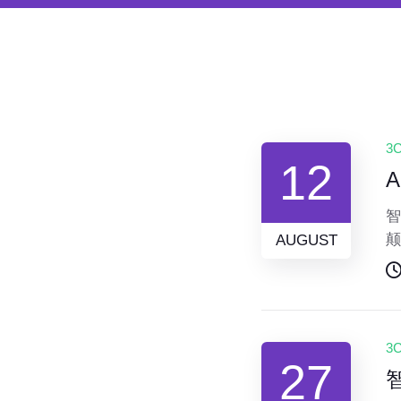
3
12
智
颠
AUGUST
品
的
的
3
27